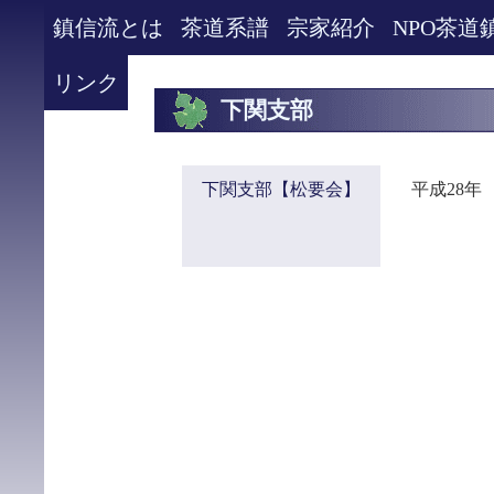
鎮信流とは
茶道系譜
宗家紹介
NPO茶道
リンク
下関支部
下関支部【松要会】
平成28年